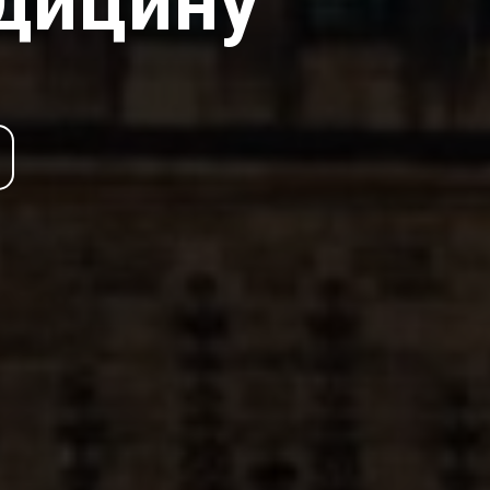
дицину