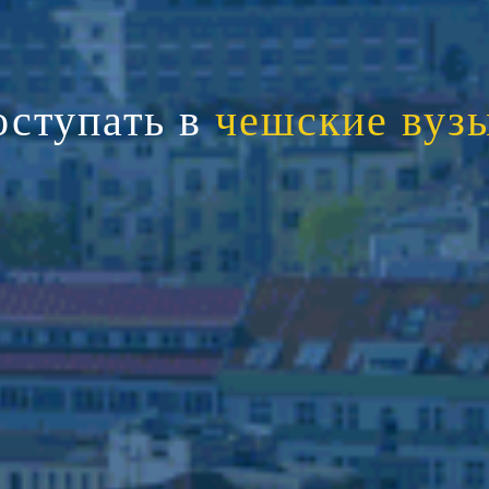
оступать в
чешские вуз